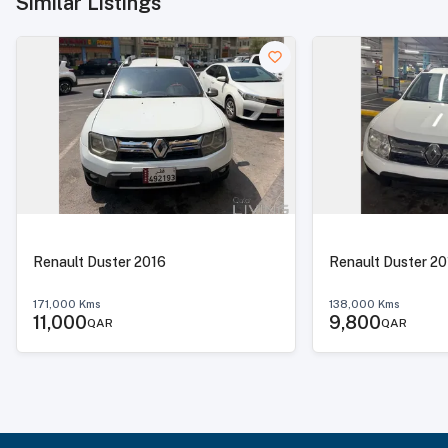
Similar Listings
Renault Duster 2016
Renault Du
171,000
Kms
138,000
Kms
11,000
9,800
QAR
QAR