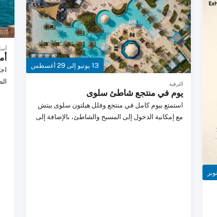
يتعلق بقطر. باعتبارها أكبر مجتمع ومنصة إلكترونية في
،
ial
الدولة، تربط قطر ليفنج الأفراد بالفرص من خلال
م
الوظائف، العقارات، السيارات، الخدمات، الإعلانات
المبوبة، الفعاليات، المعلومات المحلية، وآخر الأخبار.
أسل
يثق بها المقيمون، القادمون الجدد، الزوار والشركات،
أم
13 يونيو إلى 29 أغسطس
حيث تجمع قطر ليفنج كل ما يخص قطر في مكان
اجع
واحد.إنستغرام - @qatarlivingX -
الص
الترفيه
@qatarlivingفيسبوك - Qatar Livingيوتيوب -
يوم في منتجع شاطئ سلوى
بأن
qatarlivingofficial
برا
استمتع بيوم كامل في منتجع وفلل هيلتون سلوى بيتش
الح
مع إمكانية الدخول إلى المسبح والشاطئ، بالإضافة إلى
تصف
حديقة دزرت فولز للألعاب المائية والمغامرات. يشمل
حول
العرض رصيداً يمكن استخدامه في مطاعم مختارة، أو
جلسات السبا، أو فعاليات دزرت فولز. للتعرف على
أحدث الحفلات والمهرجانات وورش العمل والفعاليات
ial
الأخرى، تصفح فعاليات قطر ليفنج وابقَ على اطلاع بكل
جديد حولك.---تابعونا على منصات التواصل الاجتماعي
لمتابعة أحدث المحتوى.إنستغرام - @qatarlivingX -
@qatarlivingفيسبوك - Qatar Livingيوتيوب -