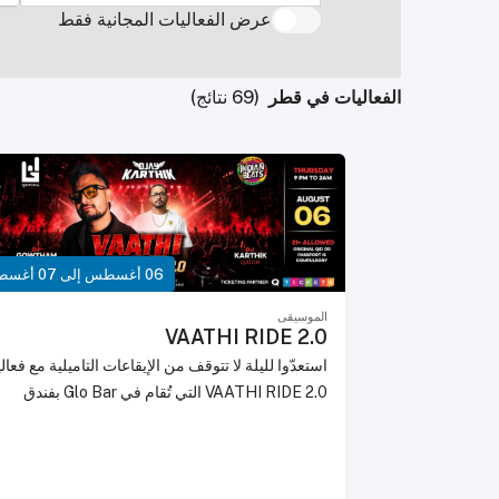
عرض الفعاليات المجانية فقط
الفعاليات في قطر
(69 نتائج)
06 أغسطس إلى 07 أغسطس
الموسيقى
VAATHI RIDE 2.0
استعدّوا لليلة لا تتوقف من الإيقاعات التاميلية مع فعال
VAATHI RIDE 2.0 التي تُقام في Glo Bar بفندق
ماريوت ماركيز في سيتي سنتر، الدوحة. تجمع هذه
الليلة الموسيقية التاميلية النابضة بالطاقة بين DJ
Gowtham القادم من تشيناي وDJ Karthik من قطر
في أمسية لا تُنسى من الموسيقى والرقص.استمتعوا