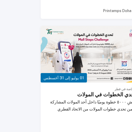
Printemps Doha
01 يوليو إلى 31 أغسطس
ياضة في قطر
دي الخطوات في المولات
امشِ ٥٠٠٠ خطوة يوميًا داخل أحد المولات المشاركة
 تحدي خطوات المولات من الاتحاد القطري
للرياضة للجميع.حمّل تطبيق QSFA، وانضم إلى التحدي،
مل خطواتك اليومية داخل المولات المشاركة في
.المولات المشاركة: دوحة فستيفال سيتي، قطر