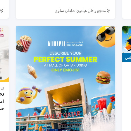
qatarlivingofficial
منتجع و فلل هيلتون شاطئ سلوى
-
ة
الر
تح
حت
ضمن
ريأسبوعان: 1000
وأك
قطري6 أسابيع: 2500
قطر