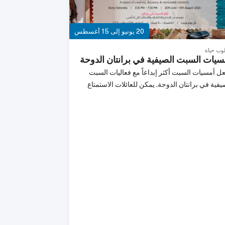
@qatarlivingفيسبوك - Qatar Livingيوتيوب -
qatarlivingoffic
20 يونيو إلى 15 أغسطس
وب حياة
سيات السبت الصيفية في برانتان الدوحة
ل أمسيات السبت أكثر إبداعاً مع فعاليات السبت
يفية في برانتان الدوحة. يمكن للعائلات الاستمتاع
شطة تركز على الإبداع والاستكشاف والتواصل في
نتان الدوحة داخل دوحة أويزس.للتعرف على أحدث
فلات والمهرجانات وورش العمل والفعاليات الأخرى،
ح فعاليات قطر ليفنج وابقَ على اطلاع بكل جديد
ك.---تابعونا على منصات التواصل الاجتماعي
لمتابعة أحدث المحتوى.إنستغرام - @qatarlivingX -
@qatarlivingفيسبوك - Qatar Livingيوتيوب -
qatarlivingoffic