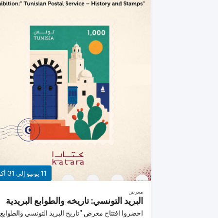
والإعلانات، والفعاليات، والمعلومات المحلية، والأخبار
العاجلة.تحظى قطر ليفنج بثقة من يعيشون على أرضها
والقادمين الجدد، والزوار، والشركات، لتجمع كل ما يه
قطر في مكان واحد.إنستغرام - @qatarlivingX -
@qatarlivingفيسبوك - Qatar Livingيوتيوب -
qatarlivingofficial
11 يونيو إلى 31 أكتوبر
معرض
البريد التونسي: تاريخه والطوابع البريدية
احضروا افتتاح معرض "تاريخ البريد التونسي والطوابع