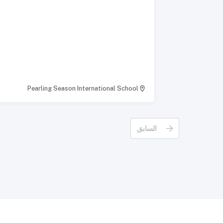
أحدث الحفلات والمهرجانات وورش العمل والفعاليات
الأخرى، تصفح فعاليات قطر ليفنج وابقَ على اطلاع بك
جديد حولك.---لا تنسَ متابعة حساباتنا على مواقع
التواصل الاجتماعي لمتابعة أحدث المحتوى.إنستغرام -
@qatarlivingX - @qatarlivingفيسبوك - Qatar
Livingيوتيوب - qatarlivingofficial
Pearling Season International School
السابق