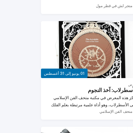
الحد الأدنى المطلوب من 5 ضيوف.تفضل بزيارة أقرب
متجر لش في قطر مول
ر لشّ لحجز مكانك أو اتصل بلوش في مول قطر
على الرقم +97444634962.للحصول على أحدث
فلات والمهرجانات وورش العمل وغيرها من
عاليات، تحقق من فعاليات قطر ليفنج وابقَ على
اع بما يحدث من حولك.---تأكد من متابعة وسائل
واصل الاجتماعي الخاصة بنا لمتابعة أحدث
المحتويات. إنستغرام - @qatarlivingX -
@qatarlivingفيسبوك - قطر ليفنجيوتيوب -
qatarlivingoffic
01 يونيو إلى 31 أغسطس
رض
أسطرلاب: آخذ النجوم
ز هذه المعرض في مكتبة متحف الفن الإسلامي
 الأسطرلاب، وهو أداة علمية مرتبطة بعلم الفلك
متحف الفن الإسلامي
ملاحة وتقاليد المعرفة في العالم الإسلامي. يوفر
عرض للزوار نظرة مركزة على كيفية تداخل الفن
حرفية والعلم والاكتشاف من خلال أشياء تاريخية.