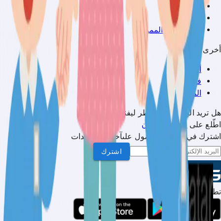
الوظائف
العروض
الاشتراكات المميزة
أخرى
أخبار
فعاليات
المجتمع
هل تريد الإعلان على قطر ليفنج؟
اطّلع على
صفحة الإعلان
اشترك في نشرتنا للحصول علىآخر المستجدات
اشترك
تطبيقنا للجوال