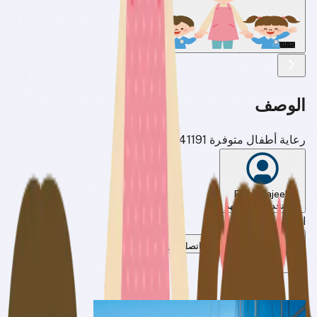
الوصف
رعاية أطفال متوفرة 30741191
Famy Najeeb
آخر تحديث منذ شهر
السعر عند الطلب
دردشة واتساب
اتصل الآن