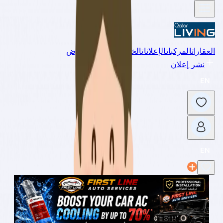
العقارات
المركبات
الإعلانات
الخدمات
الوظائف
العروض
نشر إعلان