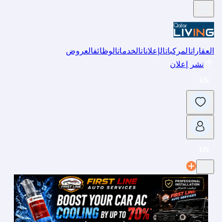
العقارات
المركبات
الإعلانات
الخدمات
الوظائف
العروض
نشر إعلان