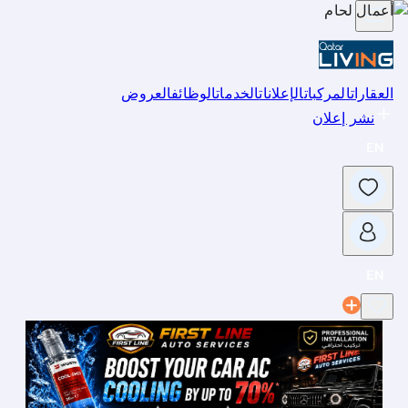
العقارات
المركبات
الإعلانات
الخدمات
الوظائف
العروض
نشر إعلان