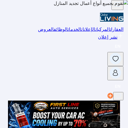
العقارات
المركبات
الإعلانات
الخدمات
الوظائف
العروض
نشر إعلان