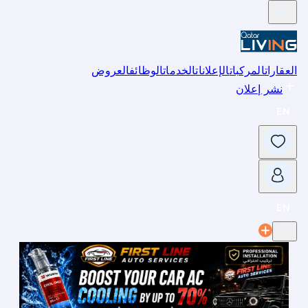
العقارات
المركبات
الإعلانات
الخدمات
الوظائف
العروض
نشر إعلان