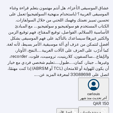
عشاق الموسيقى الأعزاء، هل أنتم مهتمون بتعلم قراءة وغناء
الموسيقى الغربية؟ (باستخدام منهجية السولفيجيو) تعمل على
تحسين تمييز نغمتك وفهمك اللحني من خلال السولفازات.
الكتاب المستخدم هو سولفيجيو و سولفيجيو.... مع المبادئ
الأساسية (السلالم، الفواصل، توقيع المفتاح، فهم توقيع الزمن
والكثير غيرها) سيساعدك بالتأكيد على فهم الموسيقى بشكل
أفضل لتتمكن من عزف أي آلة موسيقية. الأمر بسيط، لأنه لغة.
كما أُدرّب على العزف على الآلات الغربية.....النفخ، الأوتار،
والإيقاع....ساكسفون، كلارينيت، ترومبيت، فلوت، recorder،
وغيرها... جيتار، كمان،....طبول.....تعليم شخصي فردي مع خيار
أن يكون للهواية أو للامتحان (TCL أو ABRSM) إذا كنت مهتمًا،
اتصل على 33088698 لمعرفة المزيد عن.....
carlouis
آخر تحديث منذ شهر
QAR
150
دردشة واتساب
اتصل الآن