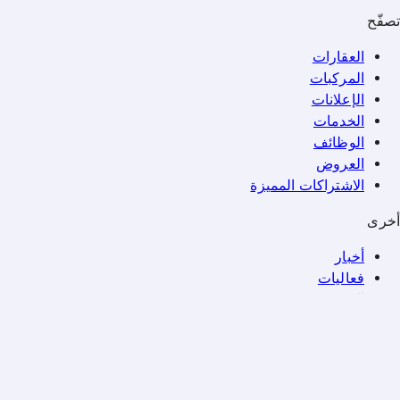
تصفّح
العقارات
المركبات
الإعلانات
الخدمات
الوظائف
العروض
الاشتراكات المميزة
أخرى
أخبار
فعاليات
المجتمع
هل تريد الإعلان على قطر ليفنج؟
اطّلع على
صفحة الإعلان
اشترك في نشرتنا للحصول علىآخر المستجدات