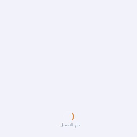
جارٍ التحميل…