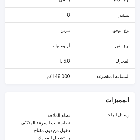
سلندر
8
نوع الوقود
بنزين
نوع القير
أوتوماتيك
المحرك
5.8 L
المسافة المقطوعة
148,000 كم
المميزات
وسائل الراحة
نظام الملاحة
نظام تثبيت السرعة المتكيّف
دخول من دون مفتاح
زر تشغيل المحرك