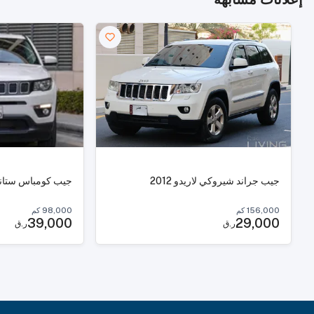
جيب جراند شيروكي لاريدو 2012
جيب كومباس ستاندرد 
156,000
كم
98,000
كم
39,000
29,000
ر.ق
ر.ق