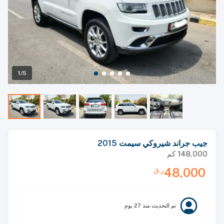
1/5
جيب جراند شيروكي سيمت 2015
148,000
كم
48,000
ر.ق
تم التحديث
منذ 27 يوم