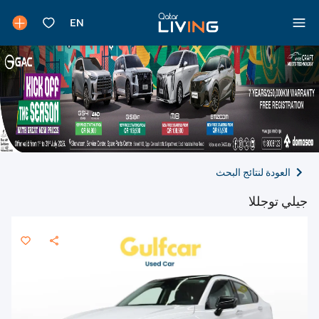
العودة لنتائج البحث
جيلي توجللا