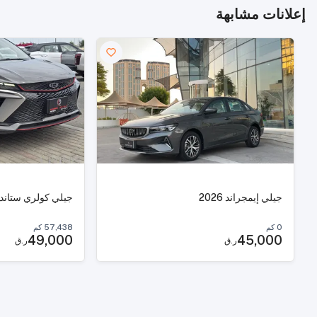
إعلانات مشابهة
جيلي إيمجراند 2026
جيلي كولري ستاندرد 4
0
كم
57,438
كم
49,000
45,000
ر.ق
ر.ق