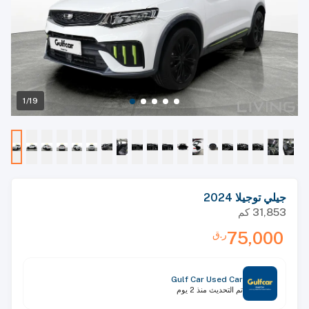
1/19
جيلي توجيلا 2024
31,853
كم
75,000
ر.ق
Gulf Car Used Car
تم التحديث
منذ 2 يوم