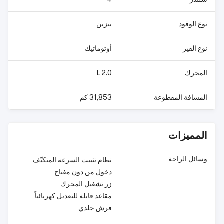
نوع الوقود
بنزين
نوع القير
أوتوماتيك
المحرك
2.0 L
المسافة المقطوعة
31,853 كم
المميزات
وسائل الراحة
نظام تثبيت السرعة المتكيّف
دخول من دون مفتاح
زر تشغيل المحرك
مقاعد قابلة للتعديل كهربائياً
فرش جلدي