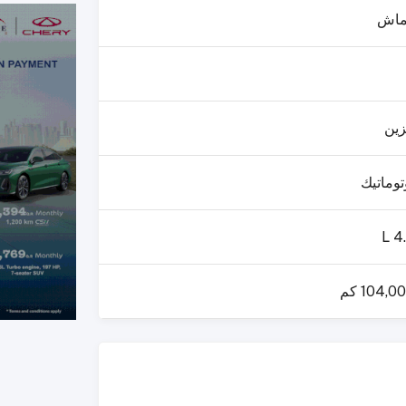
ماش
زين
توماتيك
4.
104,0 كم