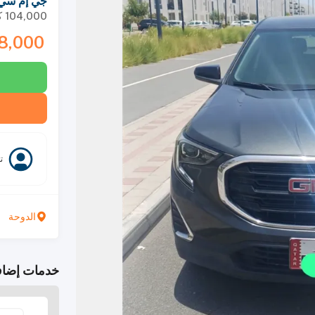
جي إم سي تي
104,000
ك
8,000
ت
الدوحة
خدمات إضاف