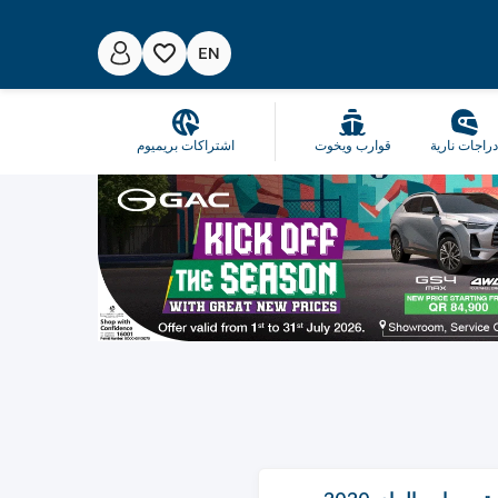
راجات نارية
قوارب ويخوت
اشتراكات بريميوم