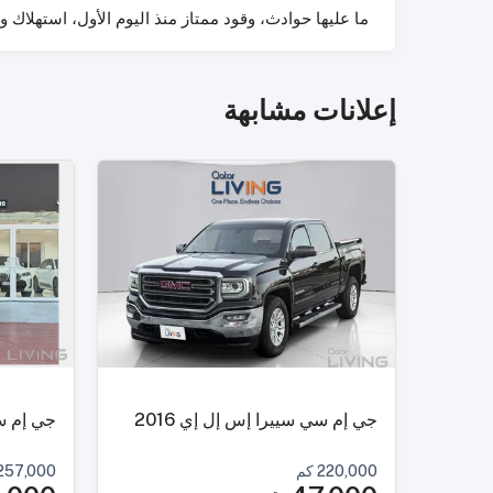
ما عليها حوادث، وقود ممتاز منذ اليوم الأول، استهلاك 
إعلانات مشابهة
جي إم سي سييرا إس إل إي 2016
جي إم سي 
220,000
كم
257,000