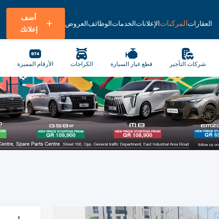
أضف
المركبات
العقارات
الإعلانات
الخدمات
الوظائف
العروض
إعلانك
شركات التأجير
قطع غيار السيارة
الكراجات
الأرقام المميزة
د