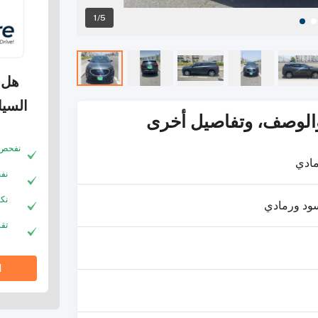
1/5
هل 
السيا
والوصف، وتفاصيل أخرى
نفحص ا
ادي
نف
نك
ود ورمادي
تقر
ا