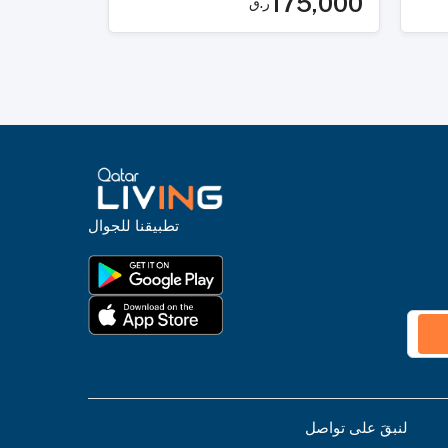
175,000
ر.ق
تطبيقنا للجوال
لنبقَ على تواصل