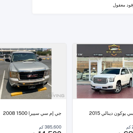
وقود معقول
يوكون دينالي 2015
جي إم سي سييرا 1500 2008
كم
385,600
كم