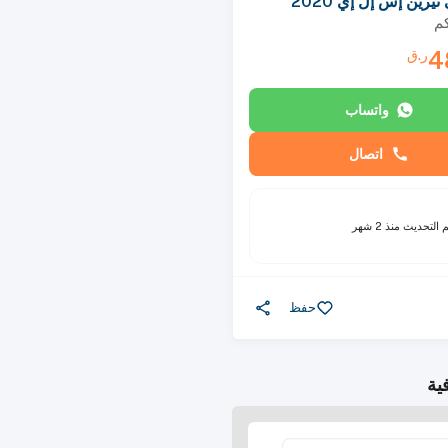
رين إس إل إي 2020
م
4
ر.ق
واتساب
اتصال
م التحديث
منذ 2 شهر
حفظ
ية