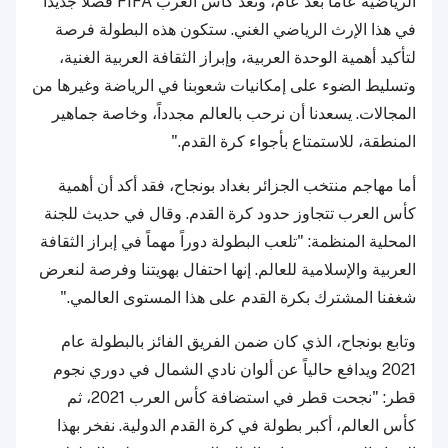
الرياضية عاماً بعد عام، وتعد كأس العرب FIFA فصلاً جديداً
في هذا الإرث الرياضي الغني. ستكون هذه البطولة فرصة
لتأكيد أهمية الوحدة العربية، وإبراز الثقافة العربية الغنية،
وتسليط الضوء على إمكانيات شعوبنا في الرياضة وغيرها من
المجالات. يسعدنا أن نرحب بالعالم مجدداً، وخاصة جماهير
المنطقة، للاستمتاع بأجواء كرة القدم."
أما مهاجم منتخب الجزائر بغداد بونجاح، فقد أكد أن أهمية
كأس العرب تتجاوز حدود كرة القدم. وقال في حديث للجنة
المحلية المنظمة: "تلعب البطولة دوراً مهماً في إبراز الثقافة
العربية والإسلامية للعالم. إنها احتفال بهويتنا وفرصة لنعرض
شغفنا المشترك بكرة القدم على هذا المستوى العالمي."
وتابع بونجاح، الذي كان ضمن الفريق الفائز بالبطولة عام
2021 ويدافع حالياً عن ألوان نادي الشمال في دوري نجوم
قطر: "نجحت قطر في استضافة كأس العرب 2021، ثم
كأس العالم، أكبر بطولة في كرة القدم الدولية. نفخر بهذا