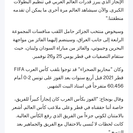
الإنجاز الذي يبرز قدرات العالم العربي في تنظيم البطولات
الكبرى. والآن سيشاهد العالم مرة أخرى ما يمكن أن تقدمه
منطقتنا."
وسيخوض منتخب الجزائر حامل اللقب منافسات المجموعة
الرابعة إلى جانب العراق، وسينضم إليهما الفائز من مواجهة
البحرين وجيبوتي، والفائز من مباراة السودان ولبنان، حيث
ستقام التصفيات في قطر يومي 25 و26 نوفمبر.
وكان "محاربو الصحراء" قد توجوا بلقب كأس العرب FIFA
قطر 2021 قبل أربع سنوات بعد الفوز على تونس 2-0 أمام
60,456 متفرجاً في استاد البيت الشهير.
وقال بونجاح: "الفوز بكأس العرب كان إنجازاً كبيراً للفريق،
خاصة أننا حققناه في قطر وعلى ملاعب كأس العالم. أشعر
بالامتنان لكوني جزءاً من الفريق الذي رفع الكأس الغالية.
كانت لحظات لا تُنسى بالاحتفال مع الفريق والجماهير بعد
التتويج."