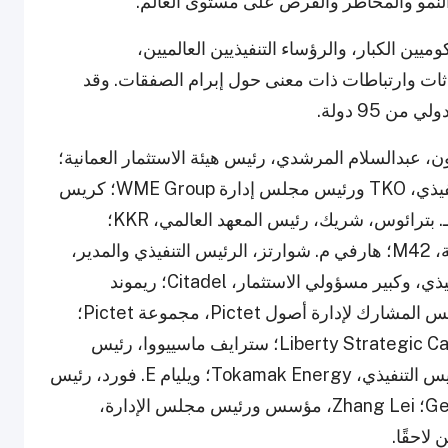
النمو والمخاطر والفرص على مستوى العالم.
ن الكبار، والرؤساء التنفيذيين العالميين،
ثات وارتباطات ذات معنى حول إبرام الصفقات. وقد
لرئيسيون المؤكدون لعام 2026 يشملون، عبدالسلام المرشدي، رئيس هيئة الاستثمار العمانية؛
أرييل إيمانويل، رئيس مجلس الإدارة والرئيس التنفيذي، TKO ورئيس مجلس إدارة WME Group؛ كريس
تشن، الرئيس التنفيذي، WuXi Biologics؛ ديفيد هـ. بترائوس، شريك، رئيس المعهد العالمي، KKR؛
ديميتريس مولافاسيلس، المدير التنفيذي للمجموعة، M42؛ هارفي م. شوارتز، الرئيس التنفيذي والمدير،
Carlyle؛ كينيث C. غريفين، مؤسس، الرئيس التنفيذي، وكبير مسؤولي الاستثمار، Citadel؛ ريموند
ساكايام، الشريك الإداري، مجموعة Pictet، والرئيس المشارك لإدارة أصول Pictet، مجموعة Pictet؛
ستيفن ت. منوشين، مؤسس وشريك إداري، Liberty Strategic Capital؛ سترايف ماسييووا، رئيس
ومؤسس، مجموعة Econet؛ وورريك ماثيوز، الرئيس التنفيذي، Tokamak Energy؛ ويليام E. فورد، رئيس
مجلس الإدارة والرئيس التنفيذي، General Atlantic؛ Zhang Lei، مؤسس ورئيس مجلس الإدارة،