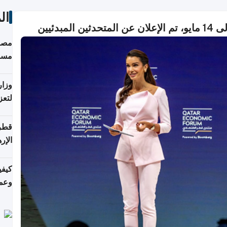
ال
مصاد
مسا
وزار
لتعز
قطر 
الإر
كيفي
وعمل
التر