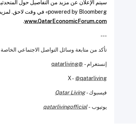
سيتم الإعلان عن مزيد من التفاصيل حول المتحدثي
powered by Bloomberg» في وقت لاحق. لمزيد من المعلومات ولتسجيل الاهتمام، يرجى زيارة
.
www.QatarEconomicForum.com
---
تأكد من متابعة وسائل التواصل الاجتماعي الخاصة ب
إنستغرام -
@qatarliving
X -
@qatarliving
فيسبوك -
Qatar Living
يوتيوب -
qatarlivingofficial