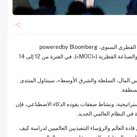
الآن في عامه السادس، سيعقد المنتدى الاقتصادي القطري السنوي، poweredby Bloomberg
(الـ«منتدى»)، الذي يُقام بالتعاون مع وزارة التجارة والصناعة القطرية («MOCI»)، في الفترة من 12 إلى 14
أس المال، السلطة والشرق الأوسط»، سيتناول المنتدى
منطقة.
اتيجية، ونشاط صفقات يقوده الذكاء الاصطناعي، فإن
 في النظام العالمي الجديد.
، يجمع المنتدى بين قادة العالم والرؤساء التنفيذيين العالميين لدراسة كيف