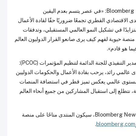
قالت كارين سالتسر، الرئيسة التنفيذية لب Bloomberg Media: «في عصر يتسم بعدم اليقين
 الاقتصادي القطري تجمعًا ضروريًا حقًا لقادة الأعمال
زايدًا في تشكيل النمو العالمي المستقبلي، وتدفقات
 منصة حيوية لفهم كيف يرى صانعو القرار الدوليون العالم
ما هو قادم».
قال سعادة السيد مبارك عجلان مبارك الكواري، المدير التنفيذي للجنة الدائمة لتنظيم المؤتمرات (PCOC):
 عالمي رائد، يرحب بقادة الأعمال والحكومات الدوليين
 مستوى عالمي يعكس تميز قطر في استضافة المنصات
، نتطلع إلى استقبال المشاركين من جميع أنحاء العالم
منتج بواسطة Bloomberg Live وبرمج من قبل Bloomberg News، سيكون المنتدى متاحًا على منصة
.
bloomberg.com