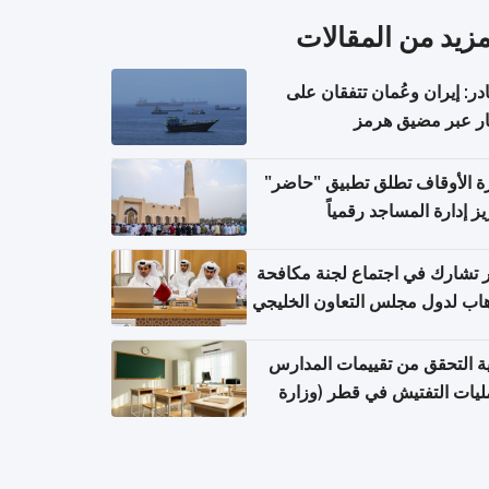
مزيد من المقالات
ر: إيران وعُمان تتفقان على
ر عبر مضيق هرمز
ة الأوقاف تطلق تطبيق "حاضر"
يز إدارة المساجد رقمياً
تشارك في اجتماع لجنة مكافحة
هاب لدول مجلس التعاون الخليجي
ة التحقق من تقييمات المدارس
يات التفتيش في قطر (وزارة
بية والتعليم والتعليم العالي)