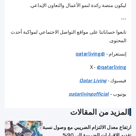
ليكون منصة رائدة لنمو الأعمال والتعاون الإبداعي.
---
تابعوا حساباتنا على مواقع التواصل الاجتماعي لمواكبة أحدث
المحتوى.
إنستغرام -
@qatarliving
X -
@qatarliving
فيسبوك -
Qatar Living
يوتيوب
-
qatarlivingofficial
المزيد من المقالات
ارتفاع معدل الالتزام الضريبي مع وصول نسبة
تقديم الإقرارات الضريبية إلى 90%