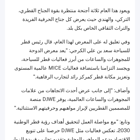
ويعود هذا العام ثلاثة أجنحة منتظرة بقوة الجناح القطري،
التركي، والهندي حيث يعرض كل جناح الحرفية الفريدة
والتراث الثقافي الخاص بكل بلد.
وفي تعليق له على المعرض لهذا العام، قال رئيس قطر
للسياحة سعد بن علي الكرجي: "يعد معرض الدوحة
للمجوهرات والساعات من أبرز فعاليات قطر للسياحة،
ويجسد التزامنا باستضافة فعاليات MICE عالمية المستوى
وتعزيز مكانة قطر كمركز رائد لتجارب الرفاهية."
وأضاف: "إلى جانب عرض أحدث الاتجاهات من علامات
المجوهرات والساعات العالمية، يوفر DJWE منصة
للمصممين القطريين لإبراز مواهبهم وحرفيتهم الاستثنائية."
وتابع: "مع مواصلة العمل لتحقيق أهداف رؤية قطر الوطنية
2030، تعكس فعاليات مثل DJWE حرصنا على تنويع
الاقتصاد ودعم المواهب المحلية وتقديم تجارب فريدة للزوار