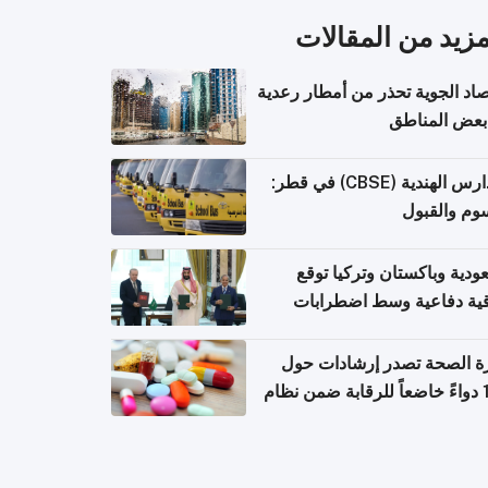
مزيد من المقالات
صاد الجوية تحذر من أمطار رعدية
بعض المناطق
المدارس الهندية (CBSE) في قطر:
وم والقبول
ودية وباكستان وتركيا توقع
قية دفاعية وسط اضطرابات
مية
ة الصحة تصدر إرشادات حول
140 دواءً خاضعاً للرقابة ضمن نظام
اريح الإلكترونية للسفر