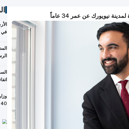
ال
ة نيويورك عن عمر 34 عاماً
الأر
في 
الرس
السع
اتفا
إقلي
وزار
التص