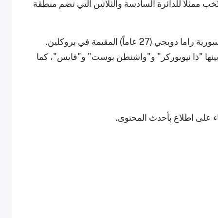
تخابات مجلس ولاية نيويورك عام 2020، انتُخب ممثلاً للدائرة السادسة والثلاثين التي تضم منطقة
وفي وقت سابق من هذا العام، تزوج من الفنانة السورية راما دويجي (27 عاماً) المقيمة في بروكلين.
نها "ذا نيويوركر" و"واشنطن بوست" و"فايس"، كما
قاء على اطلاع بأحدث المحتوى.