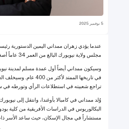
5 نوفمبر 2025
عندما يؤدي زهران ممداني اليمين الدستورية رئيساً
مجلس ولاية نيويورك البالغ من العمر 34 عاماً أصغر شخص يتولى هذا المنصب منذ قرن.
وسيكون ممداني أيضاً أول عمدة مسلم لمدينة ني
في تاريخها الممتد لأكثر
تراجع شعبيته في استطلاعات الرأي وتورطه في س
وُلد ممداني في كامبالا بأوغندا، وانتقل إلى نيو
البكالوريوس في الدراسات الأفريقية من كلية بود
مستشاراً في مجال الإسكان، حيث ساعد الأسر ذات