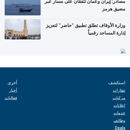
مصادر: إيران وعُمان تتفقان على مسار عبر
مضيق هرمز
وزارة الأوقاف تطلق تطبيق "حاضر" لتعزيز
إدارة المساجد رقمياً
استكشف
أخرى
عقارات
أخبار
مركبات
فعاليات
إعلانات
خدمات
وظائف
Deals