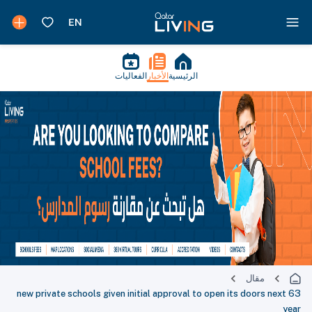
الرئيسية
الأخبار
الفعاليات
مقال
63 new private schools given initial approval to open its doors next
year