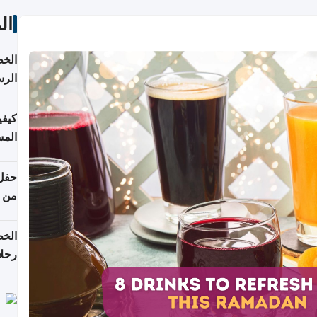
ال
الخط
الرس
كيفي
المس
من ن
الخط
رحلا