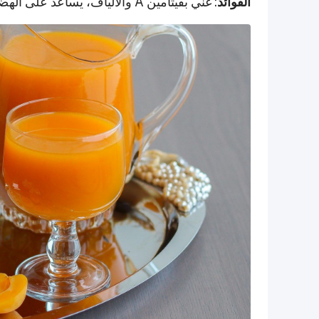
الفوائد
: غني بفيتامين A والألياف، يساعد على الهضم، يعزز المناعة، ويمنح حلاوة طبيعية.