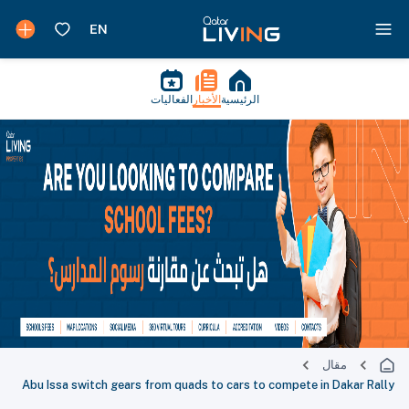
الرئيسية
الأخبار
الفعاليات
مقال
Abu Issa switch gears from quads to cars to compete in Dakar Rally