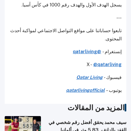
يسجل الهدف الأول والهدف رقم 1000 في كأس آسيا.
---
تابعوا حساباتنا على مواقع التواصل الاجتماعي لمواكبة أحدث
المحتوى.
إنستغرام -
@qatarliving
X -
@qatarliving
فيسبوك -
Qatar Living
يوتيوب
-
qatarlivingofficial
المزيد من المقالات
سيف محمد يحقق أفضل رقم شخصي في
القفز بالزانة بـ 5.83 متر في ألمانيا