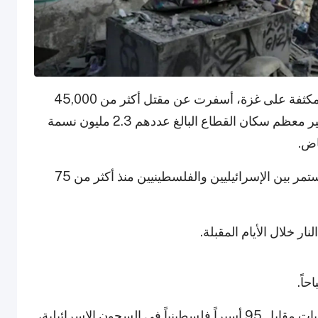
ومنذ ذلك الحين، شنت إسرائيل هجمات عسكرية مكثفة على غزة، أسفرت عن مقتل أكثر من 45,000
فلسطيني وفقاً لوزارة الصحة في غزة. كما تم تهجير معظم سكان القطاع البالغ عددهم 2.3 مليون نسمة
اض.
تعد حرب غزة أكثر الحروب دموية في الصراع المستمر بين الإسرائيليين والفلسطينيين منذ أكثر من 75
ار خلال الأيام المقبلة.
ستقوم حماس بإطلاق سراح ثلاث أسيرات إسرائيليات مقابل 95 أسيراً فلسطينياً في السجون الإسرائيلية،