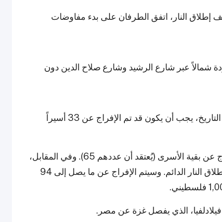
ف إطلاق النار، اتفق الطرفان على بدء مفاوضات
دة شمالاً عبر شارع الرشيد وشارع صلاح الدين دون
يصادف 1 مارس نهاية المرحلة الأولى. وبحلول هذا التاريخ، يجب أن يكون قد تم الإفراج عن 33 أسيراً
كما سيبدأ تنفيذ المرحلة الثانية، والتي تشمل الإفراج عن بقية الأسرى (يُعتقد أن عددهم 65). وفي المقابل،
تلتزم إسرائيل بالانسحاب من غزة واحترام وقف إطلاق النار الدائم. وسيتم الإفراج عن ما يصل إلى 94
 فيلادلفيا، الذي يفصل غزة عن مصر.