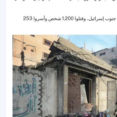
بدأت أحدث المواجهات عندما اقتحم مقاتلو حماس جنوب إسرائيل، وقتلوا 1,200 شخص وأسروا 253