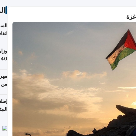
ال
السع
اتفا
إقلي
وزار
التص
مهرج
من 148,000 زائر
إطلا
البيئ