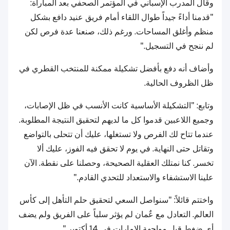
وقال المدرب الإسباني في المؤتمر الصحفي بعد المباراة:
"قدمنا أداءً جيداً طوال اللقاء أمام فريق عنيد دافع بشكل
منظم وأغلق المساحات. ورغم ذلك، صنعنا عدة فرص لكن
لم ننجح في التسجيل."
وأضاف أنه دفع بأفضل تشكيلة ممكنة للمنتخب القطري في
ظل الظروف الحالية.
وتابع: "التشكيلة الأساسية كانت الأنسب في ظل الإصابات،
وجميع اللاعبين قدموا كل ما لديهم لتحقيق النتيجة المطلوبة.
عندما تتاح لك الفرص ولا تستغلها، عليك أن تتحلى بالتواضع
وتقاتل حتى النهاية. في يوم لا تحقق فيه الفوز، عليك ألا
تخسر. كنا نمتلك العقلية الصحيحة، وحصلنا على نقطة. الآن
علينا الاستشفاء والاستعداد للتحدي القادم."
واختتم قائلاً: "سنواصل السعي لتحقيق حلم التأهل إلى كأس
العالم. التعادل مع عٌمان لم يؤثر سلباً على الفريق ولم يضف
أي ضغط قبل مواجهة الإمارات في 14 أكتوبر."