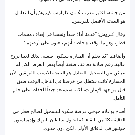
من جانبه، اعتبر مدرب عُمان كارلوس كيروش أن التعادل
هو النتيجة الأفضل للفريقين.
وقال كيروش: "قدمنا أداءً جيداً ونجحنا في إيقاف هجمات
قطر، وهو ما توقعناه خاصة أنهم يلعبون على أرضهم."
وأضاف: "كنا نعلم أن المباراة ستكون صعبة، لذلك لعبنا بروح
عالية. رغم صلابة دفاعنا، صنعنا أيضاً بعض الفرص لكن لم
نتمكن من التسجيل. التعادل هو النتيجة الأنسب للفريقين، لأن
الخسارة كانت ستقلل من فرصنا في التأهل. الوقت ضيق
قبل مواجهة الإمارات، لكننا سنستعد جيداً للحفاظ على حلم
التأهل."
أضاع بوعلام خوخي فرصة مبكرة للتسجيل لصالح قطر في
الدقيقة 13 من اللقاء. كما حاول سلطان البريك وإدميلسون
جونيور في الدقائق الأولى، لكن دون جدوى.