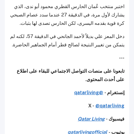
اختبر منتخب عُمان الحارس القطري محمود أبو ندى، الذي
يشارك لأول مرة، في الدقيقة 27 عندما سدد عصام الصبحي
كرة قوية بقدمه اليسرى، لكن الحارس تصدى لها بثبات.
دخل المعز علي بديلاً لأحمد الجانحي في الدقيقة 57، لكنه لم
يتمكن من تغيير النتيجة لصالح قطر أمام الجماهير الحاضرة.
---
تابعونا على منصات التواصل الاجتماعي للبقاء على اطلاع
على أحدث المحتوى.
إنستغرام -
@qatarliving
X -
@qatarliving
فيسبوك -
Qatar Living
يوتيوب
-
qatarlivingofficial