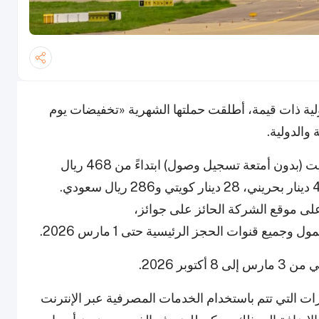
ية ذات قيمة، أطلقت حملتها الشهرية «تخفيضات يوم
 والدولية.
في قطاع الخليج، يمكن للمسافرين حجز أسعار لايت (بدون أمتعة تسجيل وصول) ابتداءً من 468 ريال
قطري، 323 درهم إماراتي، 22.8 ريال عماني، 47 دينار بحريني، 28 دينار كويتي و286 ريال سعودي.
ى موقع الشركة الحائز على جوائز،
وجميع قنوات الحجز الرئيسية حتى 1 مارس 2026.
بر 2026.
 التي تتم باستخدام الخدمات المصرفية عبر الإنترنت