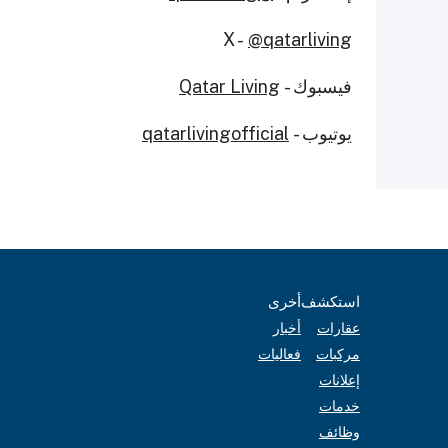
X -
@qatarliving
فيسبوك -
Qatar Living
يوتيوب -
qatarlivingofficial
استكشف
أخرى
عقارات
أخبار
مركبات
فعاليات
إعلانات
خدمات
وظائف