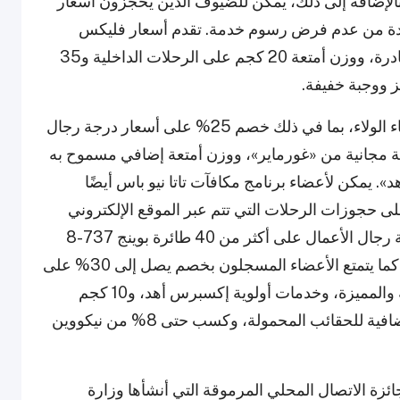
بالإضافة إلى ذلك، يمكن للضيوف الذين يحجزون أسعار
فادة من عدم فرض رسوم خدمة. تقدم أسعار فليكس
تغييرات مجانية في التاريخ حتى ثلاثة أيام قبل المغادرة، ووزن أمتعة 20 كجم على الرحلات الداخلية و35
ز ووجبة خفيفة.
يقدم موقع الشركة الإلكتروني عروضًا رائعة لأعضاء الولاء، بما في ذلك خصم 25% على أسعار درجة رجال
 مجانية من «غورماير»، ووزن أمتعة إضافي مسموح به
 يمكن لأعضاء برنامج مكافآت تاتا نيو باس أيضًا
 خصم إضافي يصل إلى 300 روبية على حجوزات الرحلات التي تتم عبر الموقع الإلكتروني
وتطبيق الهاتف الخاص بالشركة. تتوفر مقاعد درجة رجال الأعمال على أكثر من 40 طائرة بوينج 737-8
جديدة تم إدخالها ضمن توسعات الشركة السريعة. كما يتمتع الأعضاء المسجلون بخصم يصل إلى 30% على
وجبات «غورماير» الساخنة، واختيار المقاعد العادية والمميزة، وخدمات أولوية إكسبرس أهد، و10 كجم
أمتعة زائدة عند تسجيل الوصول، و3 كجم أمتعة إضافية للحقائب المحمولة، وكسب حتى 8% من نيكووين
ة الاتصال المحلي المرموقة التي أنشأها وزارة