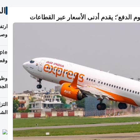
ال
 الدفع'؛ يقدم أدنى الأسعار عبر القطاعات
ارتف
وصول
إلى 90%
وقطر
وظيف
الجد
التز
الشر