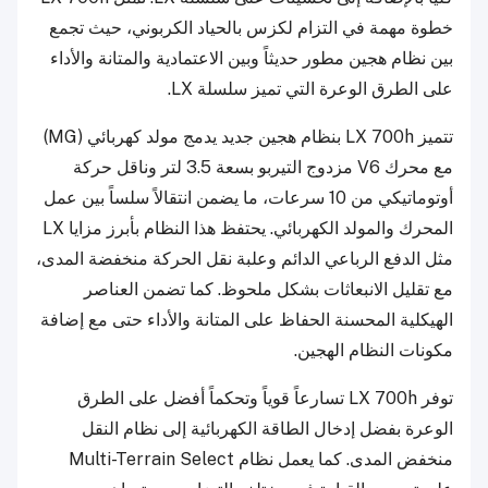
خطوة مهمة في التزام لكزس بالحياد الكربوني، حيث تجمع
بين نظام هجين مطور حديثاً وبين الاعتمادية والمتانة والأداء
على الطرق الوعرة التي تميز سلسلة LX.
تتميز LX 700h بنظام هجين جديد يدمج مولد كهربائي (MG)
مع محرك V6 مزدوج التيربو بسعة 3.5 لتر وناقل حركة
أوتوماتيكي من 10 سرعات، ما يضمن انتقالاً سلساً بين عمل
المحرك والمولد الكهربائي. يحتفظ هذا النظام بأبرز مزايا LX
مثل الدفع الرباعي الدائم وعلبة نقل الحركة منخفضة المدى،
مع تقليل الانبعاثات بشكل ملحوظ. كما تضمن العناصر
الهيكلية المحسنة الحفاظ على المتانة والأداء حتى مع إضافة
مكونات النظام الهجين.
توفر LX 700h تسارعاً قوياً وتحكماً أفضل على الطرق
الوعرة بفضل إدخال الطاقة الكهربائية إلى نظام النقل
منخفض المدى. كما يعمل نظام Multi-Terrain Select