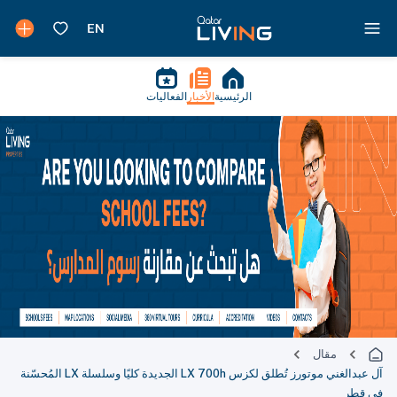
الرئيسية
الأخبار
الفعاليات
مقال
آل عبدالغني موتورز تُطلق لكزس LX 700h الجديدة كليًا وسلسلة LX المُحسّنة
في قطر