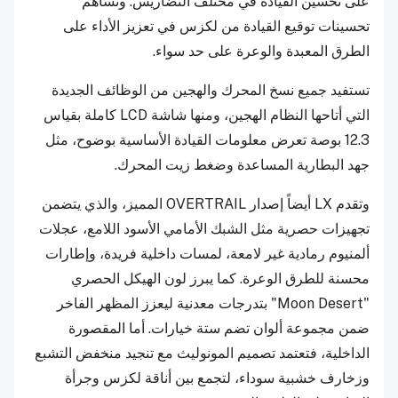
على تحسين القيادة في مختلف التضاريس. وتساهم
تحسينات توقيع القيادة من لكزس في تعزيز الأداء على
الطرق المعبدة والوعرة على حد سواء.
تستفيد جميع نسخ المحرك والهجين من الوظائف الجديدة
التي أتاحها النظام الهجين، ومنها شاشة LCD كاملة بقياس
12.3 بوصة تعرض معلومات القيادة الأساسية بوضوح، مثل
جهد البطارية المساعدة وضغط زيت المحرك.
وتقدم LX أيضاً إصدار OVERTRAIL المميز، والذي يتضمن
تجهيزات حصرية مثل الشبك الأمامي الأسود اللامع، عجلات
ألمنيوم رمادية غير لامعة، لمسات داخلية فريدة، وإطارات
محسنة للطرق الوعرة. كما يبرز لون الهيكل الحصري
"Moon Desert" بتدرجات معدنية ليعزز المظهر الفاخر
ضمن مجموعة ألوان تضم ستة خيارات. أما المقصورة
الداخلية، فتعتمد تصميم المونوليث مع تنجيد منخفض التشبع
وزخارف خشبية سوداء، لتجمع بين أناقة لكزس وجرأة