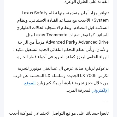
القيادة على الطرق الوعرة.
تتوافر مزايا أمان متقدمة، منها نظام Lexus Safety
System+ الأحدث مع مساعد القيادة الاستباقي، ونظام
السلامة قبل التصادم، ونظام الاستجابة لحالات الطوارئ
للسائق. كما توفر تقنيات Lexus Teammate مثل
Advanced Drive وAdvanced Park مزيداً من الراحة
والأمان. ويأتي نظام التحكم التلقائي الجديد لتشغيل مكيف
الهواء الخلفي ليعزز كفاءة التبريد في أجواء قطر الحارة.
ندعوكم لزيارة صالة عرض آل عبدالغني موتورز لتجربة
لكزس LX 700h الجديدة وسلسلة LX المحسنة عن قرب
من خلال حجز تجربة قيادة، أو يمكنكم زيارة
الموقع
الإلكتروني
لمعرفة المزيد.
---
تابعوا حساباتنا على مواقع التواصل الاجتماعي لمواكبة أحدث