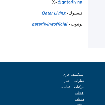
X -
@qatarliving
فيسبوك -
Qatar Living
يوتيوب
-
qatarlivingofficial
استكشف
أخرى
عقارات
أخبار
مركبات
فعاليات
إعلانات
خدمات