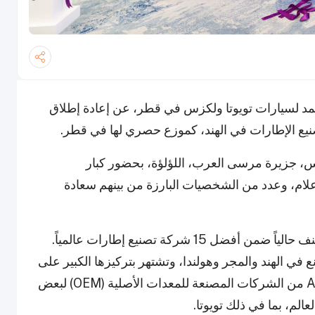
تمد لسيارات تويوتا ولكزس في قطر، عن إعادة إطلاق
س، جزيرة مرسى العرب، اللؤلؤة، بحضور كبار
لام، وعدد من الشخصيات البارزة من بينهم سعادة
تتخذ شركة Apollo Tyres من الهند مقراً لها، وتُصنف حالياً ضمن أفضل 15 شركة تصنيع إطارات عالمياً.
100 دولة، ولديها مصانع في الهند والمجر وهولندا، وتشتهر بتركيزها الكبير على
الابتكار والتكنولوجيا والأداء. كما تعتبر Apollo Tyres من الشركات المصنعة للمعدات الأصلية (OEM) لبعض
الم، بما في ذلك تويوتا.