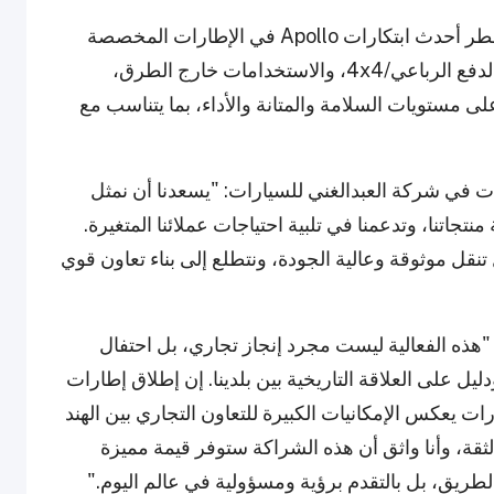
وتشمل مجموعة المنتجات التي أعيد إطلاقها في قطر أحدث ابتكارات Apollo في الإطارات المخصصة
للسيارات الخاصة، والمركبات التجارية، وسيارات الدفع الرباعي/4x4، والاستخدامات خارج الطرق،
ى مستويات السلامة والمتانة والأداء، بما يتناسب مع
ات في شركة العبدالغني للسيارات: "يسعدنا أن نمثل
سلة منتجاتنا، وتدعمنا في تلبية احتياجات عملائنا المتغيرة.
نقل موثوقة وعالية الجودة، ونتطلع إلى بناء تعاون قوي
هذه الفعالية ليست مجرد إنجاز تجاري، بل احتفال
دليل على العلاقة التاريخية بين بلدينا. إن إطلاق إطارات
يارات يعكس الإمكانيات الكبيرة للتعاون التجاري بين الهند
ثقة، وأنا واثق أن هذه الشراكة ستوفر قيمة مميزة
الطريق، بل بالتقدم برؤية ومسؤولية في عالم اليوم."