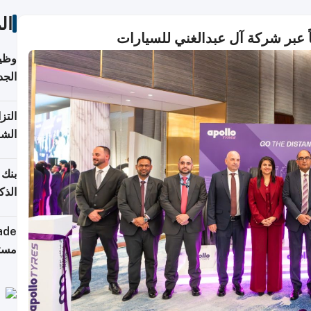
ال
وظيف
الجد
التز
الشر
بنك 
الذك
كومب
مستق