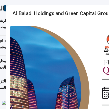
ال
Al Baladi Holdings and Green Capital Grou
ارتف
وصول
إلى 90%
وقطر
وظيف
الجد
التز
الشر