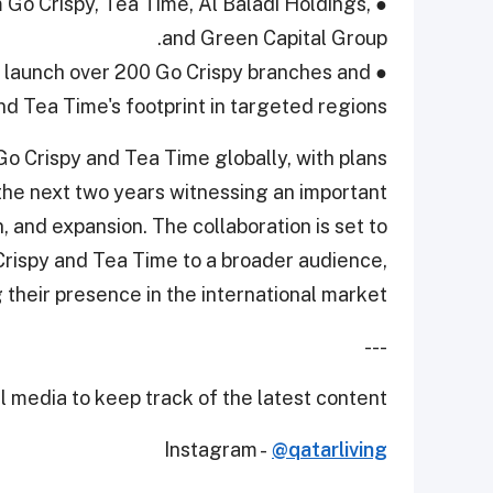
 Go Crispy, Tea Time, Al Baladi Holdings,
●
and Green Capital Group.
d launch over 200 Go Crispy branches and
●
d Tea Time's footprint in targeted regions.
o Crispy and Tea Time globally, with plans
the next two years witnessing an important
, and expansion. The collaboration is set to
Crispy and Tea Time to a broader audience,
their presence in the international market.
---
 media to keep track of the latest content.
Instagram -
@qatarliving