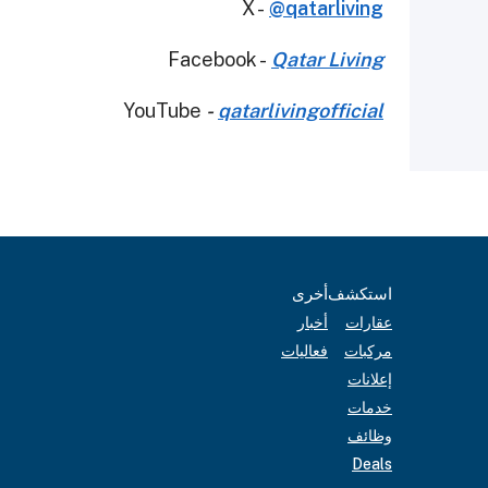
X -
@qatarliving
Facebook -
Qatar Living
YouTube
-
qatarlivingofficial
استكشف
أخرى
عقارات
أخبار
مركبات
فعاليات
إعلانات
خدمات
وظائف
Deals