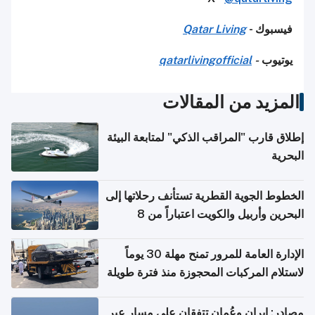
فيسبوك -
Qatar Living
يوتيوب
-
qatarlivingofficial
المزيد من المقالات
إطلاق قارب "المراقب الذكي" لمتابعة البيئة
البحرية
الخطوط الجوية القطرية تستأنف رحلاتها إلى
البحرين وأربيل والكويت اعتباراً من 8
أغسطس
الإدارة العامة للمرور تمنح مهلة 30 يوماً
لاستلام المركبات المحجوزة منذ فترة طويلة
مصادر: إيران وعُمان تتفقان على مسار عبر