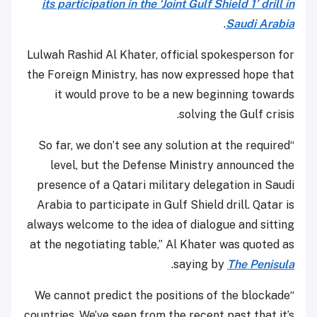
its participation in the ‘Joint Gulf Shield 1’ drill in
.
Saudi Arabia
Lulwah Rashid Al Khater, official spokesperson for
the Foreign Ministry, has now expressed hope that
it would prove to be a new beginning towards
solving the Gulf crisis.
“So far, we don’t see any solution at the required
level, but the Defense Ministry announced the
presence of a Qatari military delegation in Saudi
Arabia to participate in Gulf Shield drill. Qatar is
always welcome to the idea of dialogue and sitting
at the negotiating table,” Al Khater was quoted as
.
saying by
The Penisula
“We cannot predict the positions of the blockade
countries. We’ve seen from the recent past that it’s