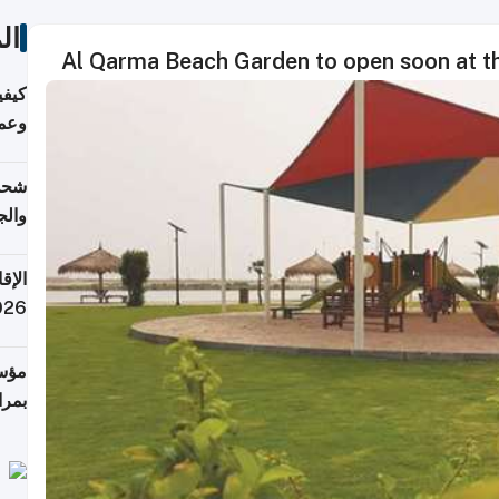
ال
Al Qarma Beach Garden to open soon at th
كيفي
وعمل
التر
شحن 
والج
الإق
2026: هل تدف
مؤسس
بمرا
والإ