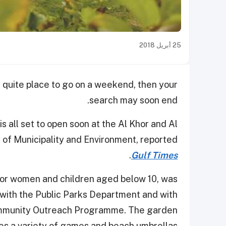
25 أبريل 2018
a quite place to go on a weekend, then your
search may soon end.
 all set to open soon at the Al Khor and Al
y of Municipality and Environment, reported
.
Gulf Times
 for women and children aged below 10, was
n with the Public Parks Department and with
Community Outreach Programme. The garden
es a variety of games and beach umbrellas.