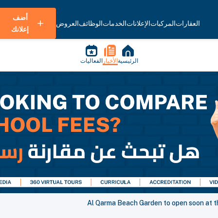
أضف
العقارات
المركبات
الإعلانات
الخدمات
الوظائف
العروض
إعلانك
الرئيسية
الأخبار
الفعاليات
Al Qarma Beach Garden to open soon at th