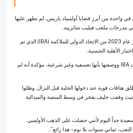
ي واحدة من أبرز قضايا أولمبياد باريس، لم تظهر عليها
ي مدرجات ملعب فيليب شاترييه.
وقد ارتبط اسمها بالنقاش حول النوع بعد قرار صدر عام 2023 من الاتحاد الدولي للملاكمة (IBA) الذي تم
تبار الأهلية الجنسية.
اللجنة الأولمبية الدولية (IOC) رفضت نتائج اختبارات IBA ووصفتها بأنها تعسفية وغير شرعية، مؤكدة أنه لم
ق هتافات قوية عند دخولها الحلبة قبل النزال. وظلوا
 حيث وقفت خليف بفخر في وسط المنصة والميدالية
 سعيدة جداً اليوم لأنني حصلت على الذهب الأولمبي.
عب، ثماني سنوات بلا نوم – هذا رائع".