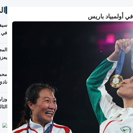
ال
في أولمبياد باريس
سيف
ألمان
يعزز
جديد
محمد
نادي
وزار
الثا
الري
التع