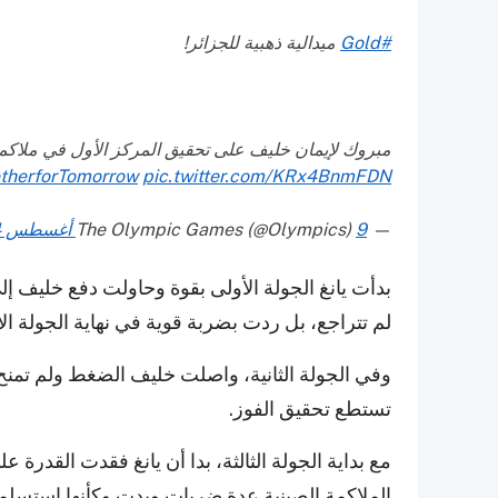
#Gold
ميدالية ذهبية للجزائر!
مبروك لإيمان خليف على تحقيق المركز الأول في ملاكمة الس
therforTomorrow
pic.twitter.com/KRx4BnmFDN
— The Olympic Games (@Olympics)
9 أغسطس 2024
بدأت يانغ الجولة الأولى بقوة وحاولت دفع خليف إ
لم تتراجع، بل ردت بضربة قوية في نهاية الجولة الأ
وفي الجولة الثانية، واصلت خليف الضغط ولم تمنح ي
تستطع تحقيق الفوز.
مع بداية الجولة الثالثة، بدا أن يانغ فقدت القدرة
الملاكمة الصينية عدة ضربات وبدت وكأنها استسلم