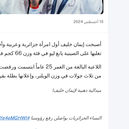
10 أغسطس 2024
أصبحت إيمان خليف أول امرأة جزائرية وعربية وأفريق
تغلبها على الصينية يانغ ليو في فئة وزن 66 كجم في ملعب رولان غاروس بباريس مساء الجمعة.
اللاعبة البالغة من العمر 25 
من ثلاث جولات في وزن الويلتر، وإعلانها بطلة بق
ميدالية ذهبية لإيمان خليف!
النساء الجزائريات يواصلن رفع رؤوسنا
#Olympics
/xYe4eMGHWI