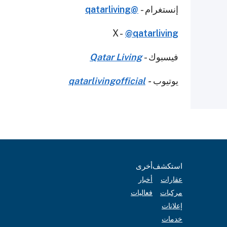
إنستغرام -
@qatarliving
X -
@qatarliving
فيسبوك -
Qatar Living
يوتيوب
-
qatarlivingofficial
استكشف
أخرى
عقارات
أخبار
مركبات
فعاليات
إعلانات
خدمات