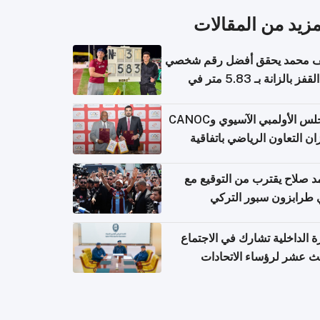
مزيد من المقالات
 محمد يحقق أفضل رقم شخصي
في القفز بالزانة بـ 5.83 متر في
يا
المجلس الأولمبي الآسيوي وCANOC
ان التعاون الرياضي باتفاقية
ة
 صلاح يقترب من التوقيع مع
 طرابزون سبور التركي
ة الداخلية تشارك في الاجتماع
لث عشر لرؤساء الاتحادات
اضية الشرطية بدول مجلس
اون