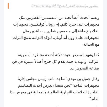
منشور بواسطة قطر ليفنج® (@qatarliving)
ويضم الحدث أيضاً نخبة من المصممين القطريين مثل
مجوهرات غند، جناح كلثم، إم رويال كوليكشن، مجوهرات
الغلا، بالإضافة إلى مصممين قطريين صاعدين مثل
مجوهرات علياء وون آند أونلي، ليؤكد التزامه بدمج التراث
مع الحداثة.
كما يشهد المعرض عودة ثلاثة أجنحة منتظرة القطرية،
التركية، والهندية حيث يقدم كل جناح أعمالاً مميزة في فن
صناعة المجوهرات.
وقال جميل بن مهدي الماجد، نائب رئيس مجلس إدارة
مجوهرات الماجد: "نحن سعداء بعرض أحدث التصاميم
الفاخرة للعلامات التجارية العالمية والمحلية في معرض هذا
العام."