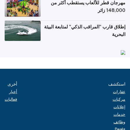
مهرجان قطر للألعاب يستقطب أكثر من
148,000 زائر
إطلاق قارب "المراقب الذكي" لمتابعة البيئة
البحرية
استكشف
أخرى
عقارات
أخبار
مركبات
فعاليات
إعلانات
خدمات
وظائف
Deals