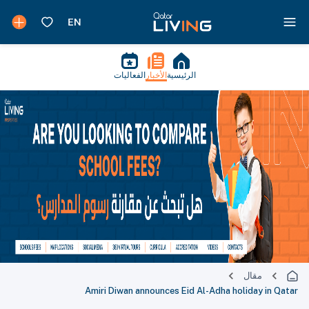
الرئيسية
الأخبار
الفعاليات
مقال
Amiri Diwan announces Eid Al-Adha holiday in Qatar