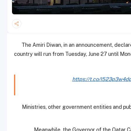
The Amiri Diwan, in an announcement, declared
country will run from Tuesday, June 27 until Mo
https://t.co/I523p3w4d
Ministries, other government entities and publ
Meanwhile, the Governor of the Qatar C