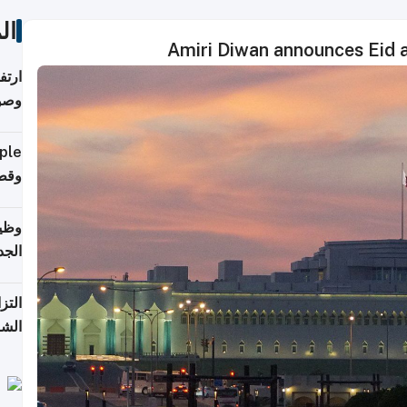
ال
Amiri Diwan announces Eid a
ارتف
وصول
إلى 90%
وقطر
وظيف
الجد
التز
الشر