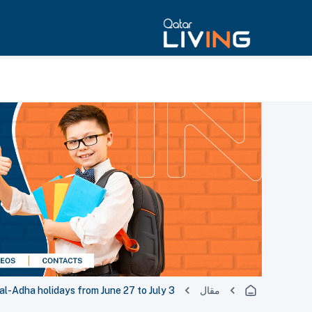
مقال
al-Adha holidays from June 27 to July 3