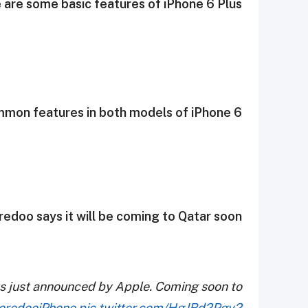
 are some basic features of iPhone 6 Plus
mon features in both models of iPhone 6
edoo says it will be coming to Qatar soon
lus just announced by Apple. Coming soon to
oredooiPhone
pic.twitter.com/HgJRd2Pgy2