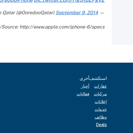
September 9, 2014
— Ooredoo Qatar (@OoredooQatar)
Source: http://www.apple.com/iphone-6/specs/
استكشف
أخرى
عقارات
أخبار
مركبات
فعاليات
إعلانات
خدمات
وظائف
Deals