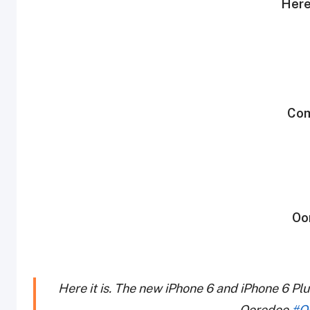
Here
Com
Oor
Here it is. The new iPhone 6 and iPhone 6 P
Ooredoo
#O