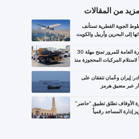
مزيد من المقالات
وط الجوية القطرية تستأنف
تها إلى البحرين وأربيل والكويت
ً من 8 أغسطس
الإدارة العامة للمرور تمنح مهلة 30
ً لاستلام المركبات المحجوزة منذ
 طويلة
ر: إيران وعُمان تتفقان على
ر عبر مضيق هرمز
ة الأوقاف تطلق تطبيق "حاضر"
يز إدارة المساجد رقمياً