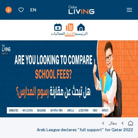
الرئيسية
الأخبار
الفعاليات
مقال
Arab League declares "full support" for Qatar 2022