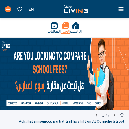
الرئيسية
الأخبار
الفعاليات
مقال
Ashghal announces partial traffic shift on Al Corniche Street