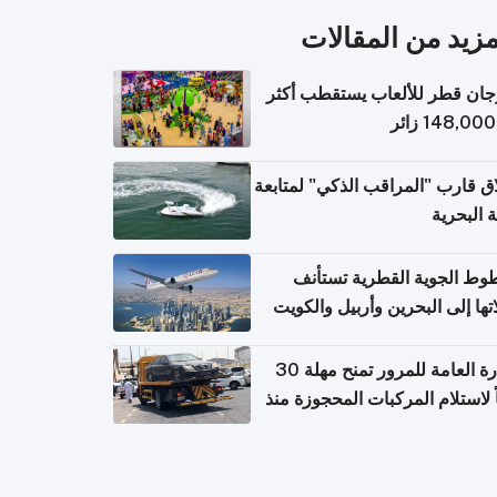
مزيد من المقالات
ان قطر للألعاب يستقطب أكثر
ق قارب "المراقب الذكي" لمتابعة
ة البحرية
وط الجوية القطرية تستأنف
تها إلى البحرين وأربيل والكويت
ً من 8 أغسطس
الإدارة العامة للمرور تمنح مهلة 30
ً لاستلام المركبات المحجوزة منذ
 طويلة