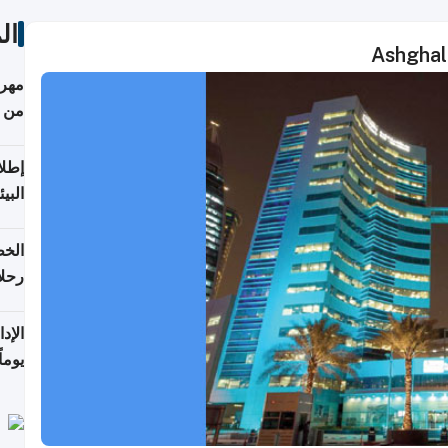
ال
Ashghal 
مهرج
من 148,000 زائر
إطلا
البيئ
الخط
رحلا
اعتبارا
يوما
فترة