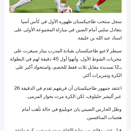
سجل منتخب طاجيكستان ظهوره الأول في كأس آسيا
بتعادل سلبي أمام الصين في مباراة المجموعة الأولى على
استاد عبد الله بن خليفة.
سيطر لاعبو طاجيكستان بقيادة المدرب بيتار سيغرت على
مجريات الشوط الأول، وأنهوا أول 45 دقيقة لهم في البطولة
بـ12 تسديدة مقابل ثلاث فقط للخصم، واستحواذ أكبر على
الكرة وتمريرات أكثر.
اعتقد جمهور طاجيكستان أن فريقهم تقدم في الدقيقة 26
عبر أليشر جليلوف، لكن الكرة مرت بجوار المرمى.
وظل الحارس الصيني يان جونلينغ في حالة تأهب أمام
هجمات المنافسين.
قبل عشر دقائق من نهاية اللقاء، سدد شو شين كرة ملتفة