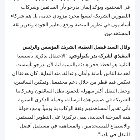
في المجتمع، ويؤكد إيمان
بدرجو
بأن السائقين وشركات
الليموزين الشريكة ليسوا مجرد مزودي خدمة، بل هم شركاء
أساسيون في تطوير المنصة ورفع معايير الجودة وتعزيز ثقة
المستخدمين.
وقال السيد فيصل العطية، الشريك المؤسس والرئيس
التنفيذي لشركة بدر تكنولوجي:
"الاحتفال بذكرى تأسيسنا
الثانية هو لحظة فخر هادئة بالنسبة لنا، لأن
بدرجو
تأسست
لخدمة الناس بأمانة وأمان وعدالة. منذ البداية، كان هدفنا أن
نعكس قيم قطر من خلال دعم مجتمعنا، وتمكين السائقين،
وجعل التنقل أكثر سهولة للجميع. يظل السائقون وشركاتنا
الشريكة في صميم هذه الرسالة، وحملة الذكرى السنوية
تأتي تقديراً لمساهمتهم وثقة الركاب بنا يومياً. ومع دخولنا
هذه المرحلة الجديدة، يبقى تركيزنا على التطوير المستمر،
والاستماع للمستخدمين، والمساهمة في مستقبل أفضل
للتنقل في بلدنا".