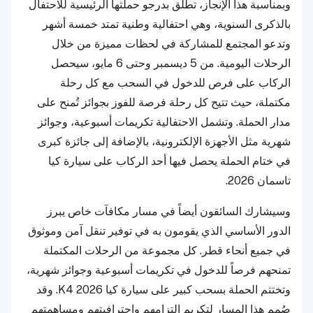
وبمناسبة هذا الإنجاز، تطلق
بدرجو
حملتها الرئيسية للاحتفال
بالذكرى السنوية، وهي احتفالية وطنية تمتد خمسة أشهر
وتدعو المجتمع للمشاركة في لحظات مميزة من خلال
الرحلات اليومية. من 5 ديسمبر وحتى 6 مايو، سيحصل
الركاب على فرص للدخول في السحب مع كل رحلة
مكتملة، حيث تتيح كل رحلة فرصة للفوز بجوائز تُمنح على
مدار الحملة. وتشمل الاحتفالية تكريمات أسبوعية، وجوائز
شهرية مثل الأجهزة الإلكترونية، بالإضافة إلى جائزة كبرى
في ختام الحملة يحصل فيها أحد الركاب على سيارة كيا
تاسمان 2026.
وسيشارك السائقون أيضاً في مسار مكافآت خاص يبرز
الدور الأساسي الذي يقومون به في توفير تنقل آمن وموثوق
في جميع أنحاء قطر. كل مجموعة من الرحلات المكتملة
تمنحهم فرصاً للدخول في تكريمات أسبوعية وجوائز شهرية،
وتختتم الحملة بسحب كبير على سيارة كيا K4 2026. وقد
صُمم هذا المسار لتكريم التزامهم واحترافيتهم ومساهمتهم