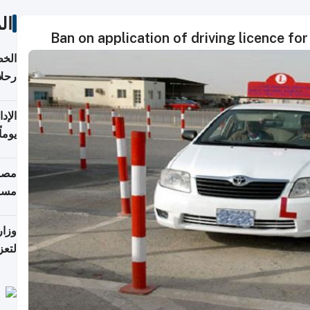
ال
Ban on application of driving licence for
الخط
رحلا
اعتبارا
يوما
فترة
مصاد
مسا
وزار
لتعز