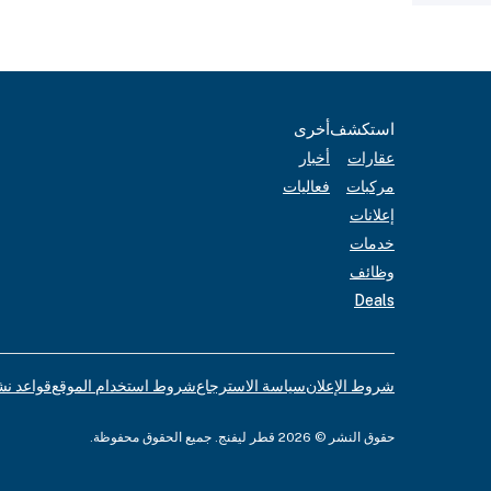
استكشف
أخرى
عقارات
أخبار
مركبات
فعاليات
إعلانات
خدمات
وظائف
Deals
شروط الإعلان
سياسة الاسترجاع
شروط استخدام الموقع
قواعد نش
حقوق النشر © 2026 قطر ليفنج. جميع الحقوق محفوظة.