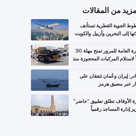
مزيد من المقالات
وط الجوية القطرية تستأنف
تها إلى البحرين وأربيل والكويت
ً من 8 أغسطس
الإدارة العامة للمرور تمنح مهلة 30
ً لاستلام المركبات المحجوزة منذ
 طويلة
ر: إيران وعُمان تتفقان على
ر عبر مضيق هرمز
ة الأوقاف تطلق تطبيق "حاضر"
يز إدارة المساجد رقمياً