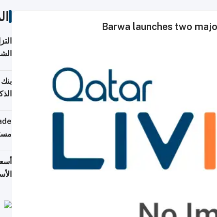
ال
Barwa launches two major 
التز
الشر
بنك 
الذك
كومب
مستق
أسعا
الأس
وإير