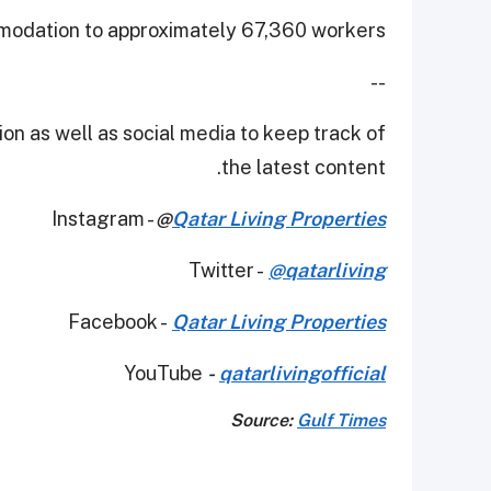
mmodation to approximately 67,360 workers.
--
on as well as social media to keep track of
the latest content.
Instagram -
@
Qatar Living Properties
Twitter -
@qatarliving
Facebook -
Qatar Living Properties
YouTube
-
qatarlivingofficial
Source:
Gulf Times