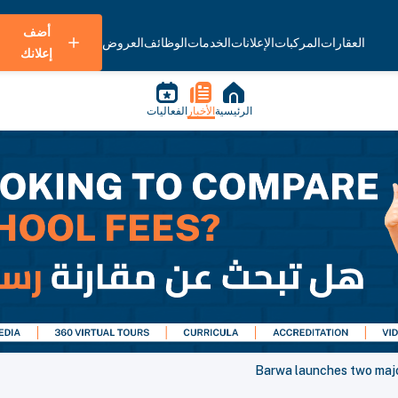
أضف
العقارات
المركبات
الإعلانات
الخدمات
الوظائف
العروض
إعلانك
الرئيسية
الأخبار
الفعاليات
Barwa launches two major