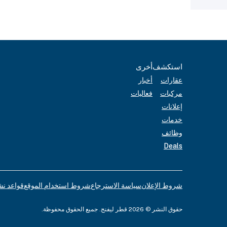
استكشف
أخرى
عقارات
أخبار
مركبات
فعاليات
إعلانات
خدمات
وظائف
Deals
شروط الإعلان
سياسة الاسترجاع
شروط استخدام الموقع
قواعد نش
حقوق النشر © 2026 قطر ليفنج. جميع الحقوق محفوظة.