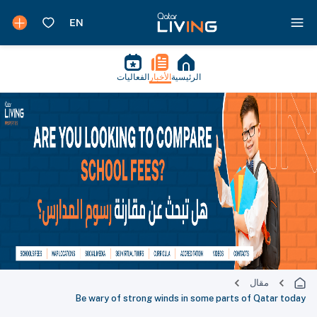
الرئيسية
الأخبار
الفعاليات
مقال
Be wary of strong winds in some parts of Qatar today