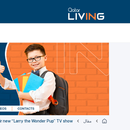
مقال
ir new “Larry the Wonder Pup” TV show