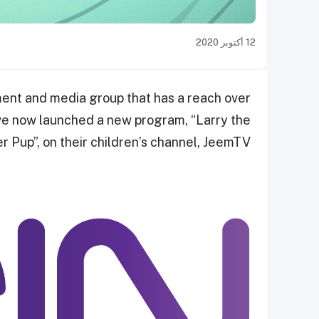
12 أكتوبر 2020
ment and media group that has a reach over
ave now launched a new program, “Larry the
 Pup”, on their children’s channel, JeemTV.