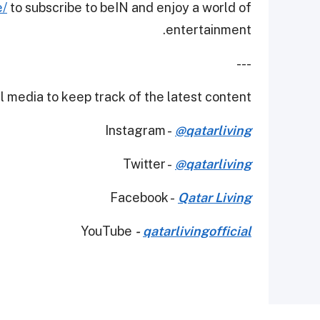
e/
to subscribe to beIN and enjoy a world of
entertainment.
---
 media to keep track of the latest content.
Instagram -
@qatarliving
Twitter -
@qatarliving
Facebook -
Qatar Living
YouTube
-
qatarlivingofficial