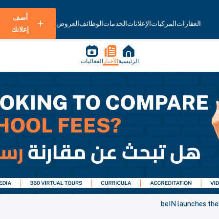
أضف
العقارات
المركبات
الإعلانات
الخدمات
الوظائف
العروض
إعلانك
الرئيسية
الأخبار
الفعاليات
beIN launches the