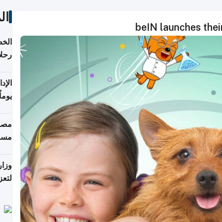
ال
beIN launches the
الخط
رحلا
اعتبارا
يوما
فترة
مصاد
مسا
وزار
لتعز