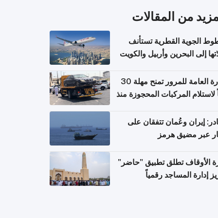
مزيد من المقالات
وط الجوية القطرية تستأنف
تها إلى البحرين وأربيل والكويت
ً من 8 أغسطس
الإدارة العامة للمرور تمنح مهلة 30
ً لاستلام المركبات المحجوزة منذ
 طويلة
ر: إيران وعُمان تتفقان على
ر عبر مضيق هرمز
ة الأوقاف تطلق تطبيق "حاضر"
يز إدارة المساجد رقمياً