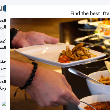
ال
Find the best Ift
الخط
الرس
كيفي
المس
من ن
الخط
رحلا