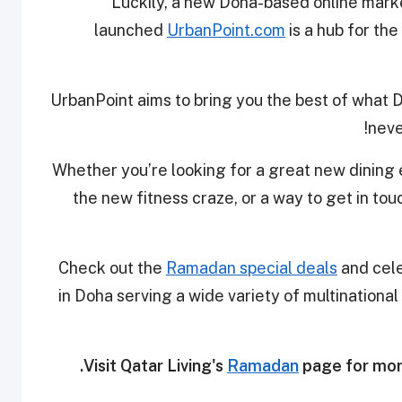
Luckily, a new Doha-based online mark
launched
UrbanPoint.com
is a hub for th
UrbanPoint aims to bring you the best of what D
neve
Whether you’re looking for a great new dining 
the new fitness craze, or a way to get in touch
Check out the
Ramadan special deals
and cele
in Doha serving a wide variety of multinational
Visit Qatar Living's
Ramadan
page for mor