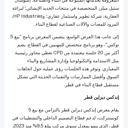
المعروفة بخدماتها المتنوعة في البناء والصناعة؛ إمبوسال
ستيل ميلز، المتخصصة في منتجات الحديد الإنشائي؛ لبراغة
العقارية، شركة تطوير واستثمار عقاري؛ وHP Industries،
المزود للمعدات والآلات الصناعية لقطاع البناء.
إلى جانب هذا العرض الواسع، يتضمن المعرض برنامج "بيغ 5
توكس"، وهو برنامج متخصص للمهنيين في القطاع، يضم
أكثر من 20 جلسة معتمدة من CPD تغطي محاور رئيسية
مثل الاستدامة والتكنولوجيا وإدارة المشاريع والبناء
المعياري. وتوفر هذه الجلسات رؤى عملية حول اتجاهات
السوق وأفضل الممارسات والتقنيات الحديثة التي تشكل
مستقبل قطاع البناء في قطر.
إندكس ديزاين قطر
يقام معرض إندكس ديزاين قطر بالتزامن مع بيغ 5
كونستركت، لدعم قطاع التصميم الداخلي والتشطيبات في
قطر، الذي ينمو بمعدل سنوي مركب يبلغ 9.5% منذ 2023.