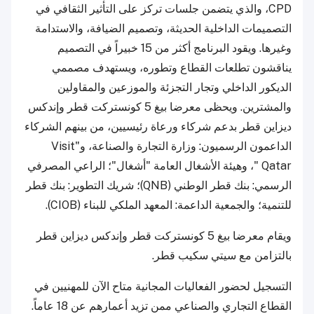
CPD، والذي يتضمن جلسات تركز على التأثير الثقافي في
التصميمات الداخلية الحديثة، وتصميم الضيافة، والاستدامة
وغيرها. ويقود البرنامج أكثر من 15 خبيراً في التصميم
يناقشون تطلعات القطاع وتطوره، ويستهدف مصممي
الديكور الداخلي وتجار التجزئة والموزعين والمقاولين
والمشترين. ويحظى معرضا بيغ 5 كونستركت قطر وإندكس
ديزاين قطر بدعم شركاء ورعاة رئيسيين، من بينهم الشركاء
الداعمون الرسميون: وزارة التجارة والصناعة، و"Visit
Qatar "، وهيئة الأشغال العامة "أشغال"؛ الراعي المصرفي
الرسمي: بنك قطر الوطني (QNB)؛ شريك التطوير: بنك قطر
للتنمية؛ والجمعية الداعمة: المعهد الملكي للبناء (CIOB).
ويقام معرضا بيغ 5 كونستركت قطر وإندكس ديزاين قطر
بالتزامن مع سيتي سكيب قطر.
التسجيل لحضور الفعاليات المجانية متاح الآن للمهنيين في
القطاع التجاري والصناعي ممن تزيد أعمارهم عن 18 عاماً.