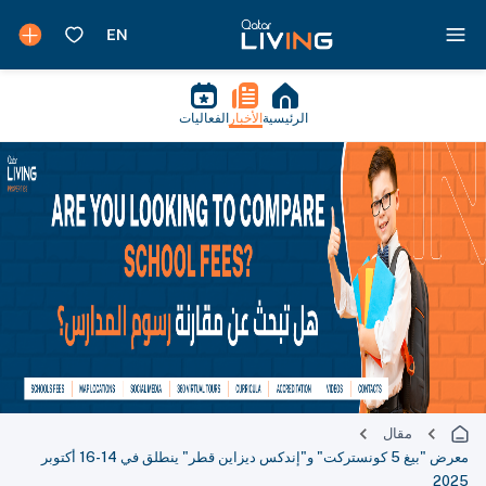
الرئيسية
الأخبار
الفعاليات
مقال
معرض "بيغ 5 كونستركت" و"إندكس ديزاين قطر" ينطلق في 14-16 أكتوبر
2025