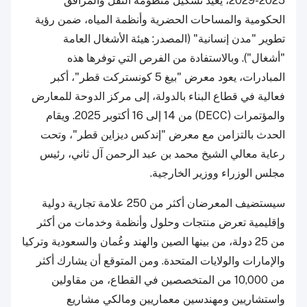
2025-2029، يعيد تشكيل منظومة النقل والمرافق
الحكومية والمساحات الحضرية وأنظمة المياه، ضمن رؤية
تطوير "مدن إنسانية" (المصدر: هيئة الأشغال العامة
"أشغال"). وبالاستفادة من الفرص التي توفرها هذه
المبادرات، يعود معرض "بيغ 5 كونستركت قطر"، أكبر
فعالية في قطاع البناء بالدولة، إلى مركز الدوحة للمعارض
والمؤتمرات (DECC) من 14 إلى 16 أكتوبر 2025. ويقام
الحدث بالتزامن مع معرض "إندكس ديزاين قطر"، وتحت
رعاية معالي الشيخ محمد بن عبد الرحمن آل ثاني، رئيس
مجلس الوزراء ووزير الخارجية.
سيستضيف المعرضان أكثر من 250 علامة تجارية دولية
وإقليمية تعرض منتجات وحلول وأنظمة وخدمات من أكثر
من 25 دولة، من بينها الصين والهند وعُمان والسعودية وتركيا
والإمارات والولايات المتحدة. ومن المتوقع أن يشارك أكثر
من 10,000 من المتخصصين في القطاع، من مقاولين
واستشاريين ومهندسين معماريين ومالكي مشاريع