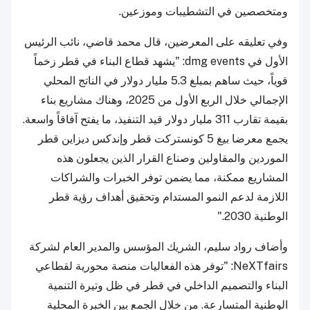
ومتخصصين في التشطيبات وموزعين.
وفي تعليقه على المعرضين، قال محمد قاضي، نائب الرئيس
الأول في dmg events: "يشهد قطاع البناء في قطر زخماً
قوياً، حيث ساهم بمبلغ 5.3 مليار دولار في الناتج المحلي
الإجمالي خلال الربع الأول من 2025، وهناك مشاريع بناء
بقيمة تقارب 311 مليار دولار قيد التنفيذ، ما يفتح آفاقاً واسعة.
يجمع معرضا بيغ 5 كونستركت قطر وإندكس ديزاين قطر
الموردين والمقاولين وصناع القرار الذين يجعلون هذه
المشاريع ممكنة، مما يضمن توفر الخبرات والشراكات
اللازمة لدعم النمو المستدام وتحقيق أهداف رؤية قطر
الوطنية 2030."
وأضاف رواد سليم، الشريك المؤسس والمدير العام لشركة
NeXTfairs: "توفر هذه الفعاليات منصة محورية لقطاعي
البناء والتصميم الداخلي في قطر في ظل وتيرة التنمية
الوطنية المتسارعة. من خلال الجمع بين الخبرة المحلية