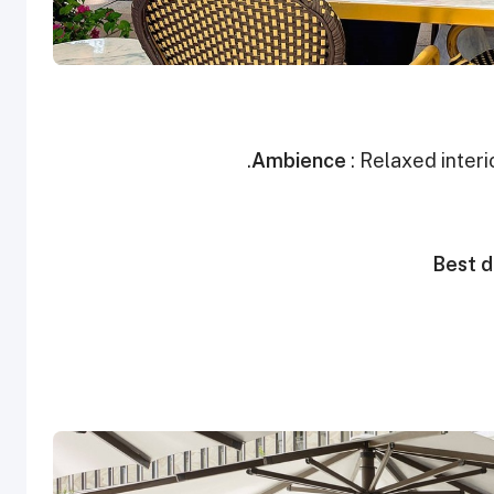
Ambience
: Relaxed interi
Best d