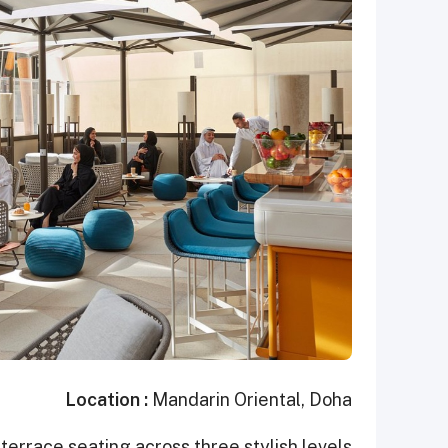
Location :
Mandarin Oriental, Doha
terrace seating across three stylish levels.