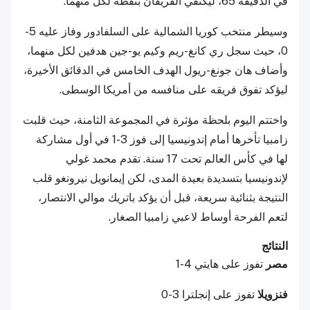
في الدقيقة 65، ليكتفي الفريقان بنقطة لكل منهما.
وسيطر منتخب كوريا الشمالية على السلفادور وفاز عليه 5-
0، حيث سجل ري كانغ-ريم وكيم يو-جين هدفين لكل منهما،
وأضاف هان جونغ-ريول الهدف الخامس في الدقائق الأخيرة،
ليؤكد تفوق فريقه على منافسه من أمريكا الوسطى.
واختتم اليوم بلحظة مؤثرة في المجموعة الثامنة، حيث قلبت
زامبيا تأخرها أمام إندونيسيا إلى فوز 3-1 في أول مشاركة
لها في كأس العالم تحت 17 سنة. تقدم محمد غولي
لإندونيسيا بتسديدة بعيدة المدى، لكن إيمانويل نيرونغو قلب
النتيجة بثنائية سريعة، قبل أن يؤكد باتريك موالي الانتصار،
لتعم الفرحة أوساط لاعبي زامبيا الصغار.
النتائج
مصر
تفوز على هايتي 4-1
فنزويلا
تفوز على إنجلترا 3-0