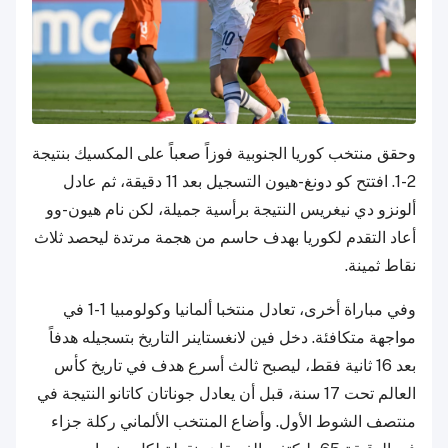
وحقق منتخب كوريا الجنوبية فوزاً صعباً على المكسيك بنتيجة
2-1. افتتح كو دونغ-هيون التسجيل بعد 11 دقيقة، ثم عادل
ألونزو دي نيغريس النتيجة برأسية جميلة، لكن نام هيون-وو
أعاد التقدم لكوريا بهدف حاسم من هجمة مرتدة ليحصد ثلاث
نقاط ثمينة.
وفي مباراة أخرى، تعادل منتخبا ألمانيا وكولومبيا 1-1 في
مواجهة متكافئة. دخل فين لانغستاينر التاريخ بتسجيله هدفاً
بعد 16 ثانية فقط، ليصبح ثالث أسرع هدف في تاريخ كأس
العالم تحت 17 سنة، قبل أن يعادل جوناتان كاتانو النتيجة في
منتصف الشوط الأول. وأضاع المنتخب الألماني ركلة جزاء