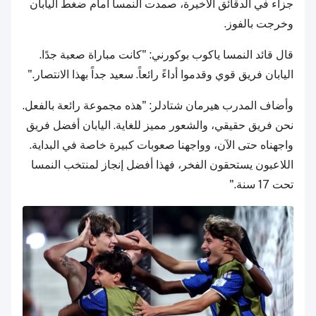
جزاء في الدقائق الأخيرة، صمدت النمسا أمام ضغط اليابان
وخرجت بالفوز.
قال قائد النمسا ياكوب بوكورني: "كانت مباراة صعبة جدًا.
اليابان فريق قوي وقدموا أداءً رائعاً. سعيد جداً بهذا الانتصار."
وأضاف المدرب هيرمان شتادلر: "هذه مجموعة رائعة بالفعل.
نحن فريق حقيقي، والشعور مميز للغاية. اليابان أفضل فريق
واجهناه حتى الآن، وواجهنا صعوبات كبيرة خاصة في البداية.
اللاعبون يستحقون الفخر، فهذا أفضل إنجاز لمنتخب النمسا
تحت 17 سنة."