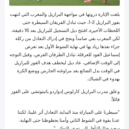
بلغت الإثارة ذروتها في مواجهة البرازيل والمغرب التي انتهت
بفوز البرازيل 2-1، حيث تبادل الفريقان السيطرة حتى
اللحظات الأخيرة. افتتح ديل التسجيل للبرازيل بعد 16 دقيقة،
لكن المغرب بقي صامداً ونجح في إدراك التعادل من ركلة
جزاء نفذها زياد بها في نهاية الشوط الأول بعد تعرض
إسماعيل العود للعرقلة. تبادل الطرفان الفرص، وقبل التوجه
إلى الوقت الإضافي، عاد ديل ليخطف هدف الفوز للبرازيل
في الوقت بدل الضائع بعد مراوغته الحارس ووضع الكرة
بهدوء في الشباك.
وعلق مدرب البرازيل كارلوس إدواردو باتيتوتشي على الفوز
قائلاً:
"سيطرنا على المباراة منذ البداية. التعادل أثر علينا، لكننا
عدنا بقوة في الشوط الثاني وآمنا بحظوظنا حتى النهاية.
سعيد جدًا بالتأهل إلى نصف النهائي."