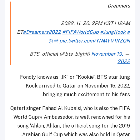
Dreamers
2022. 11. 20. 2PM KST | 12AM
ET
#Dreamers2022
#FIFAWorldCup
#JungKook
#
정국
pic.twitter.com/YNMYV1RZQN
November 19,
— BTS_official (@bts_bighit)
2022
Fondly knows as “JK” or “Kookie”, BTS star Jung
Kook arrived to Qatar on November 15, 2022,
bringing much excitement to his fans.
Qatari singer Fahad Al Kubaisi, who is also the FIFA
World Cup™ Ambassador, is well renowned for his
song ‘Ahlan, Ahlan’, the official song for the 2019
Arabian Gulf Cup which was also held in Qatar.