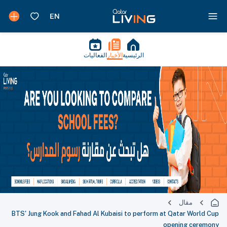
الرئيسية
الأخبار
الفعاليات
مقال
BTS' Jung Kook and Fahad Al Kubaisi to perform at Qatar World Cup
opening ceremony